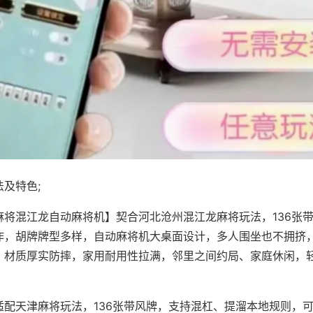
及特色;
麻将混江龙自动麻将机】契合河北沧州混江龙麻将玩法，136张
作，胡牌牌型多样，自动麻将机大桌面设计，多人围坐也不拥挤
，材质厚实防摔，家用耐用性拉满，邻里之间约局、家庭休闲，
适配天津麻将玩法，136张带风牌，支持混杠、提溜本地规则，