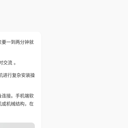
只要一到两分钟就
。
时交流 。
机进行复杂安装操
备连接。手机端软
机或机械结构，在