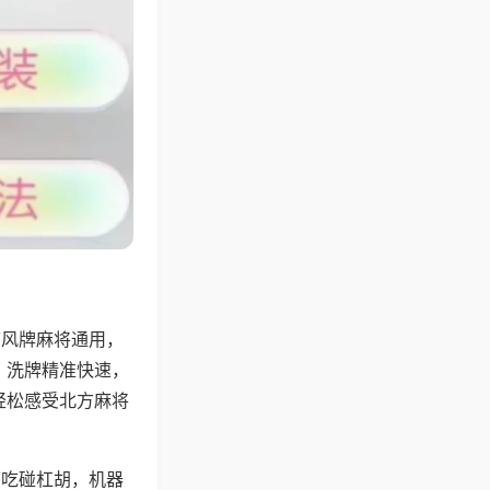
带风牌麻将通用，
，洗牌精准快速，
轻松感受北方麻将
可吃碰杠胡，机器