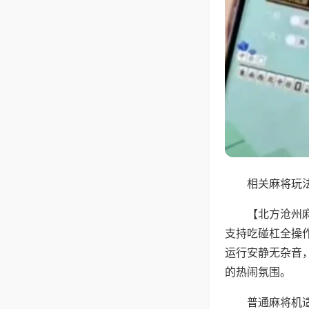
相关麻将玩法
【北方沧州
支持吃碰杠全操
运行安静无杂音
的热闹氛围。
普通麻将机