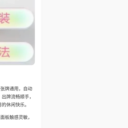
6张牌通用，自动
，出牌流畅顺手，
将的休闲快乐。
键面板触感灵敏，