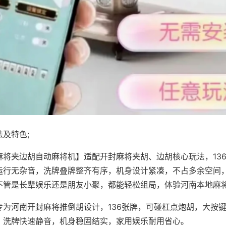
及特色;
麻将夹边胡自动麻将机】适配开封麻将夹胡、边胡核心玩法，13
运行无杂音，洗牌叠牌整齐有序，机身设计紧凑，不占多余空间
不管是长辈娱乐还是朋友小聚，都能轻松组局，体验河南本地麻
专为河南开封麻将推倒胡设计，136张牌，可碰杠点炮胡，大按
，洗牌快速静音，机身稳固结实，家用娱乐耐用省心。