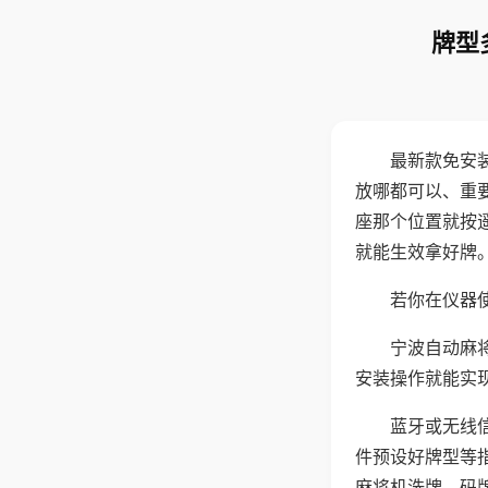
牌型
最新款免安
放哪都可以、重要
座那个位置就按
就能生效拿好牌
若你在仪器使
宁波自动麻
安装操作就能实
蓝牙或无线
件预设好牌型等
麻将机洗牌、码