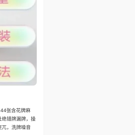
44张含花牌麻
杜绝错牌漏牌，操
突兀，洗牌噪音