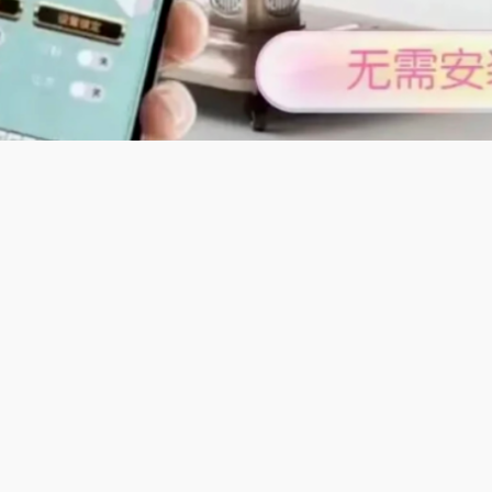
及特色;
将·宽面舒适自动麻将机】契合内蒙古地方麻将玩法，自动麻将机
出牌，空间充足，四脚稳固防滑，放置平稳，洗牌静音流畅，运
少都能参与，亲友聚会、草原休闲，都能畅享麻将乐趣。
支持内蒙古本地麻将，宽大桌面多人舒适出牌，四脚稳固防滑，
家参与，亲友聚会草原休闲都能畅享乐趣。