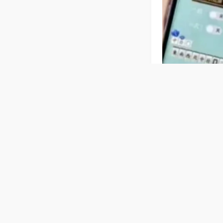
相关麻将玩法
【内蒙古麻
人围坐也能舒适
单易懂，全家老
普通麻将机
音，操作简单全