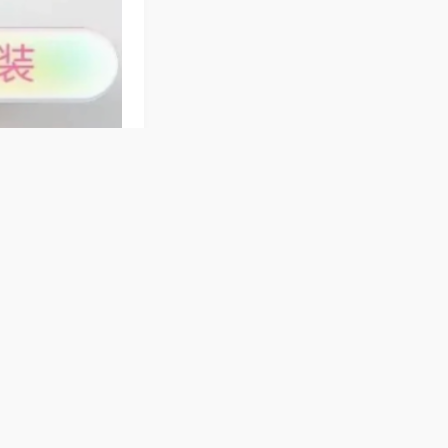
配备宽大桌面，多
行无噪音，操作简
洗牌静音流畅无噪