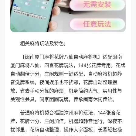
相关麻将玩法及特色;
【闽南厦门麻将花牌八仙自动麻将机】适配闽南
厦门麻将八仙、四喜花牌玩法，144张花牌专用，花牌
自动翻倍计分，庄闲规则一键适配，自动麻将机超静
音洗牌系统，夜间娱乐也不扰邻，花牌自动整理摆
放，省去手动分拣的麻烦，机身简约大气，实用性与
美观性兼具，阖家团圆玩牌，传承闽南休闲传统。
普通麻将机契合福建漳州麻将玩法，144张含花
牌，花牌计分、庄闲加倍，机器超静音运行，深夜不
扰邻里，花牌自动整理，操作大字面板，长辈轻松操