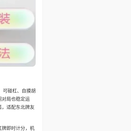
，可碰杠、自摸胡
间对局也稳定运
适，适配东北牌友
杠牌即时计分，机