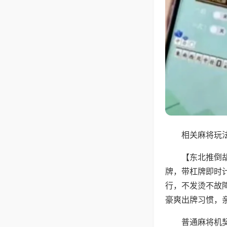
相关麻将玩法
【东北推倒
牌，带杠牌即时
行，不发烫不故
豪爽出牌习惯，
普通麻将机