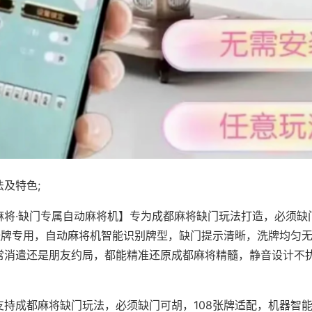
及特色;
麻将·缺门专属自动麻将机】专为成都麻将缺门玩法打造，必须缺
8张牌专用，自动麻将机智能识别牌型，缺门提示清晰，洗牌均匀
常消遣还是朋友约局，都能精准还原成都麻将精髓，静音设计不
支持成都麻将缺门玩法，必须缺门可胡，108张牌适配，机器智