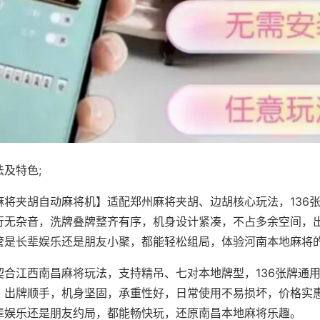
及特色;
麻将夹胡自动麻将机】适配郑州麻将夹胡、边胡核心玩法，136
行无杂音，洗牌叠牌整齐有序，机身设计紧凑，不占多余空间，
管是长辈娱乐还是朋友小聚，都能轻松组局，体验河南本地麻将
契合江西南昌麻将玩法，支持精吊、七对本地牌型，136张牌通
，出牌顺手，机身坚固，承重性好，日常使用不易损坏，价格实
辈娱乐还是朋友约局，都能畅快玩，还原南昌本地麻将乐趣。