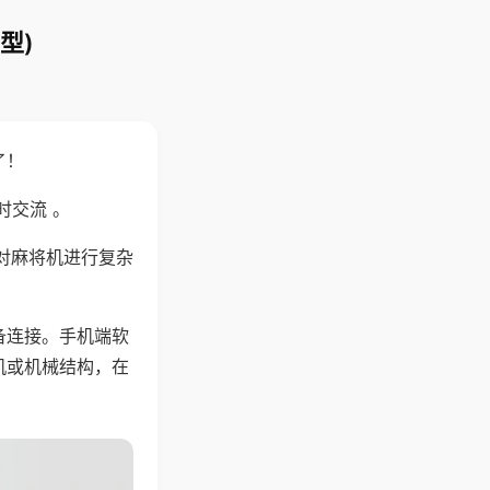
型)
了！
时交流 。
对麻将机进行复杂
备连接。手机端软
机或机械结构，在