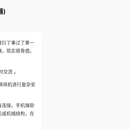
)
敷衍了事过了第一
满，现实很骨感。
时交流 。
麻将机进行复杂安
备连接。手机端软
机或机械结构，在