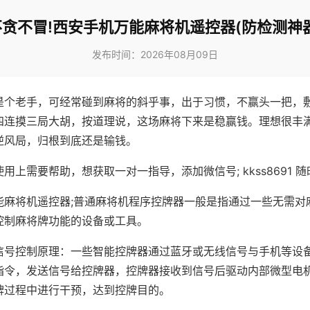
不贪不冒!西安手机万能麻将机遥控器(防检测神器
发布时间：2026年08月09日
是个老手，可经常碰到麻将的斜乎事，出于习惯，不赢头一把，
四连摸三局大胡，按道理说，这场麻将下来是稳赢钱。理想很丰
逆风局，归根到底还是输钱。
用上需要帮助，想获取一对一指导，添加微信号; kkss8691 随
能麻将机遥控器;普通麻将机程序控牌器一般是指通过一些无需对
控制麻将牌功能的设备或工具。
信号控制原理：一些智能控牌器通过蓝牙或无线信号与手机等设
指令，发送信号给控牌器，控牌器接收到信号后驱动内部微型电
牌过程中进行干预，达到控牌目的。