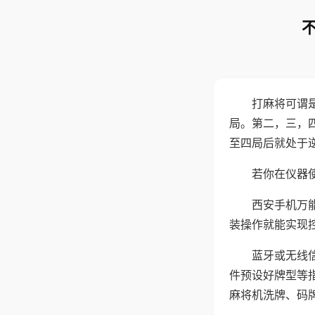
打麻将可谓
局。第二，三，
至四局后就处于
若你在仪器使
西安手机万
装操作就能实现
蓝牙或无线
件预设好牌型等
麻将机洗牌、码