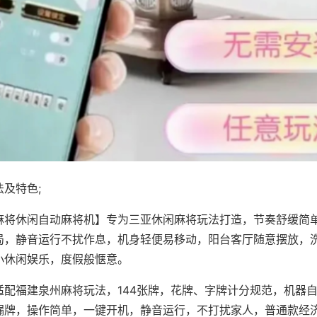
及特色;
麻将休闲自动麻将机】专为三亚休闲麻将玩法打造，节奏舒缓简
局，静音运行不扰作息，机身轻便易移动，阳台客厅随意摆放，
小休闲娱乐，度假般惬意。
适配福建泉州麻将玩法，144张牌，花牌、字牌计分规范，机器
漏牌，操作简单，一键开机，静音运行，不打扰家人，普通款经