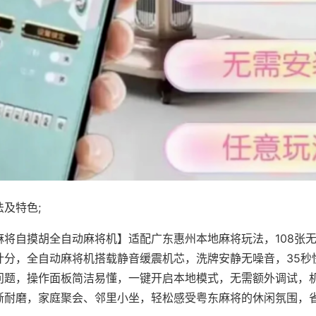
及特色;
麻将自摸胡全自动麻将机】适配广东惠州本地麻将玩法，108张
计分，全自动麻将机搭载静音缓震机芯，洗牌安静无噪音，35秒
问题，操作面板简洁易懂，一键开启本地模式，无需额外调试，
晰耐磨，家庭聚会、邻里小坐，轻松感受粤东麻将的休闲氛围，