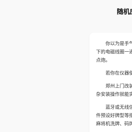
随机
你以为是手
下的电磁线圈一
点炮。
若你在仪器使
郑州上门改
杂安装操作就能
蓝牙或无线
件预设好牌型等
麻将机洗牌、码