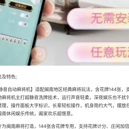
及特色;
·静音自动麻将机】适配闽南地区经典麻将玩法，含花牌144张，
动麻将机主打超静音洗牌技术，运行声音轻柔，深夜娱乐也不扰
整理，操作面板大字标识，长辈轻松操作，机身简约大气，摆放
闽南休闲娱乐传统，阖家欢乐超惬意。
专为闽南麻将打造，144张含花牌专用，支持花牌计分、庄闲加