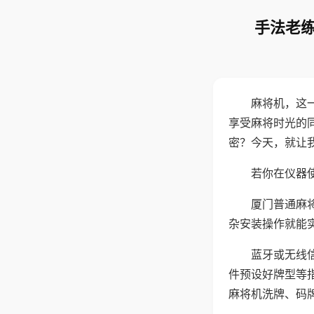
手法老练
麻将机，这
享受麻将时光的
密？今天，就让
若你在仪器使
厦门普通麻
杂安装操作就能
蓝牙或无线
件预设好牌型等
麻将机洗牌、码