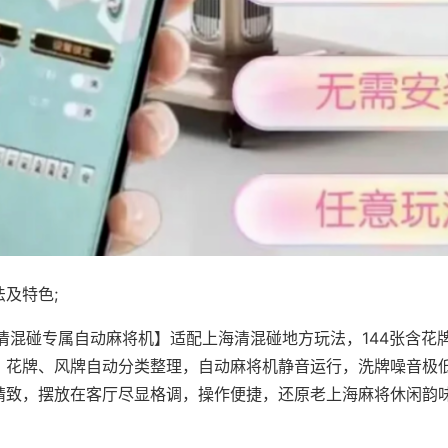
及特色;
·清混碰专属自动麻将机】适配上海清混碰地方玩法，144张含花
，花牌、风牌自动分类整理，自动麻将机静音运行，洗牌噪音极
精致，摆放在客厅尽显格调，操作便捷，还原老上海麻将休闲韵