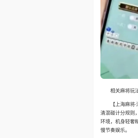
相关麻将玩法
【上海麻将
清混碰计分规则
环境，机身轻奢
慢节奏娱乐。