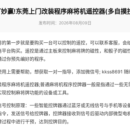
妙赢!东莞上门改装程序麻将机遥控器(多自摸
发布时间：2026年08月09日
将的第一步就是要购买一台可以控制的遥控，可以联系客服，会
商平台购买。遥控是通过主板来控制麻将牌的磁性，和骰子的磁
通过你预先编好的程序。
用上需要帮助，想获取一对一指导，添加微信号; kkss8691 随
装程序麻将机遥控器;普通麻将机程序控牌器一般是指通过一些无
实现控制麻将牌功能的设备或工具。
信号控制原理：一些智能控牌器通过蓝牙或无线信号与手机等设
指令，发送信号给控牌器，控牌器接收到信号后驱动内部微型电
牌过程中进行干预，达到控牌目的。