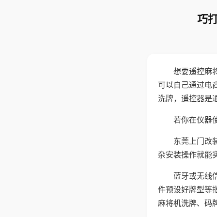
巧打
想要遥控麻
可以自己通过电
洗牌，遥控器是
若你在仪器使
东莞上门改
杂安装操作就能
蓝牙或无线
件预设好牌型等
麻将机洗牌、码