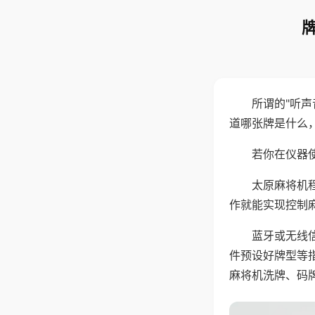
所谓的"听
道哪张牌是什么
若你在仪器使
太原麻将机
作就能实现控制
蓝牙或无线
件预设好牌型等
麻将机洗牌、码