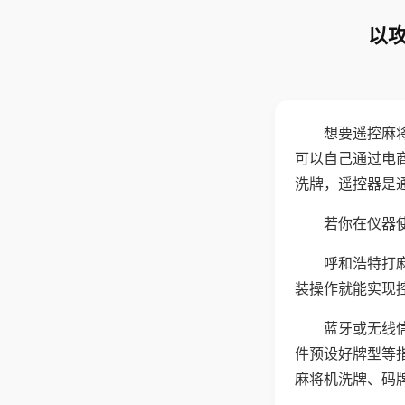
以攻
想要遥控麻
可以自己通过电
洗牌，遥控器是
若你在仪器使
呼和浩特打
装操作就能实现
蓝牙或无线
件预设好牌型等
麻将机洗牌、码