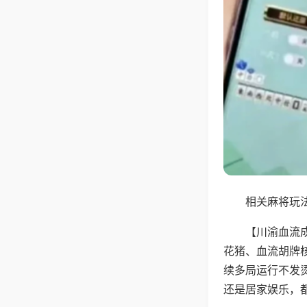
相关麻将玩法
【川渝血流
花猪、血流胡牌
续多局运行不发
还是居家娱乐，