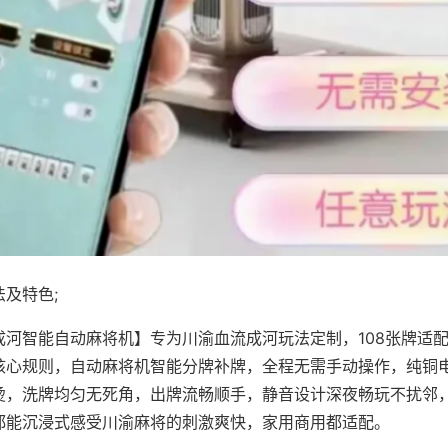
及特色;
成河智能自动麻将机】专为川渝血流成河玩法定制，108张牌适
核心规则，自动麻将机智能分牌补牌，全程无需手动操作，纯铜
烫，洗牌均匀无死角，出牌流畅顺手，静音设计深夜畅玩不扰邻
都能沉浸式感受川渝麻将的刺激爽快，家用商用都适配。