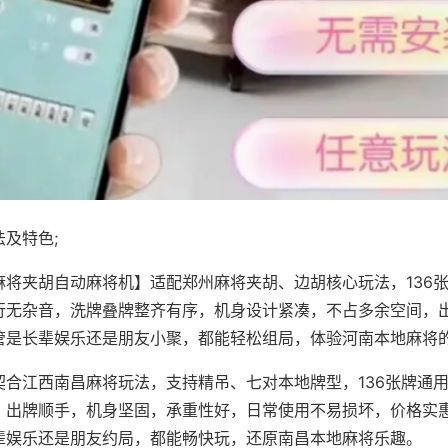
及特色;
麻将夹胡自动麻将机】适配郑州麻将夹胡、边胡核心玩法，136
行无杂音，洗牌叠牌整齐有序，机身设计紧凑，不占多余空间，
管是长辈娱乐还是朋友小聚，都能轻松组局，体验河南本地麻将
契合江西南昌麻将玩法，支持精吊、七对本地牌型，136张牌通
，出牌顺手，机身坚固，承重性好，日常使用不易损坏，价格实
辈娱乐还是朋友约局，都能畅快玩，还原南昌本地麻将乐趣。