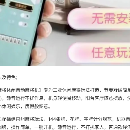
及特色;
麻将休闲自动麻将机】专为三亚休闲麻将玩法打造，节奏舒缓简
局，静音运行不扰作息，机身轻便易移动，阳台客厅随意摆放，
小休闲娱乐，度假般惬意。
适配福建泉州麻将玩法，144张牌，花牌、字牌计分规范，机器
漏牌，操作简单，一键开机，静音运行，不打扰家人，普通款经