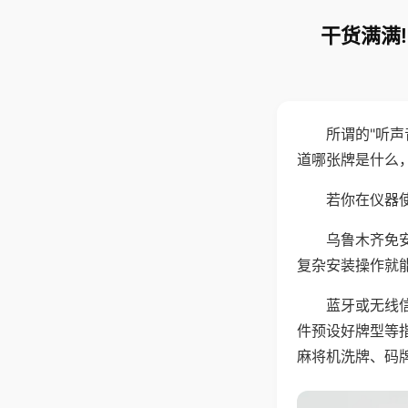
干货满满
所谓的"听
道哪张牌是什么
若你在仪器使
乌鲁木齐免
复杂安装操作就
蓝牙或无线
件预设好牌型等
麻将机洗牌、码