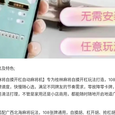
及特色;
麻将自摸开杠自动麻将机】专为桂林麻将自摸开杠玩法打造，10
牌速度，快慢随心选，满足不同牌友的节奏需求，零故障零卡牌
易清洁打理，不管是家用还是小店商用，都能随时随地开启地道
适配广西北海麻将玩法，108张牌通用，自摸胡、杠开胡、抢杠