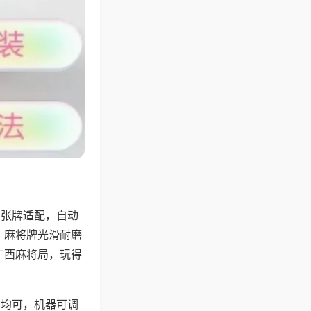
8张牌适配，自动
，麻将牌光滑耐磨
广西麻将局，玩得
胡均可，机器可调