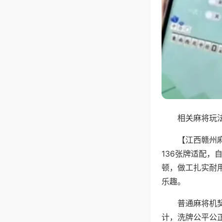
相关麻将玩法
【江西赣州
136张牌适配
顿，做工扎实耐
乐趣。
普通麻将机
计，洗牌公平公