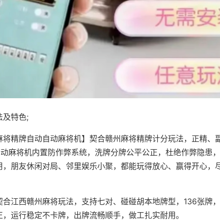
及特色;
麻将精牌自动自动麻将机】契合赣州麻将精牌计分玩法，正精、
，自动麻将机内置防作弊系统，洗牌分牌公平公正，杜绝作弊隐患
用，朋友休闲对局、邻里娱乐小聚，都能玩得放心、赢得开心，
契合江西赣州麻将玩法，支持七对、碰碰胡本地牌型，136张牌
正，运行稳定不卡牌，出牌流畅顺手，做工扎实耐用。