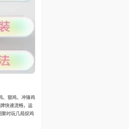
鸡、银鸡、冲锋鸡
洗牌快速流畅，运
相聚时玩几局捉鸡