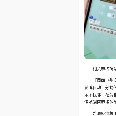
相关麻将玩法
【闽南泉州
花牌自动计分翻
乐不扰邻，花牌
传承闽南麻将休
普通麻将机