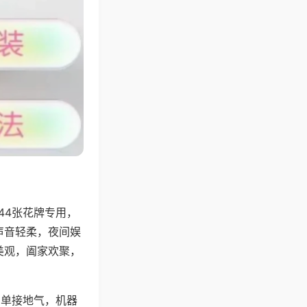
44张花牌专用，
声音轻柔，夜间娱
美观，阖家欢聚，
简单接地气，机器