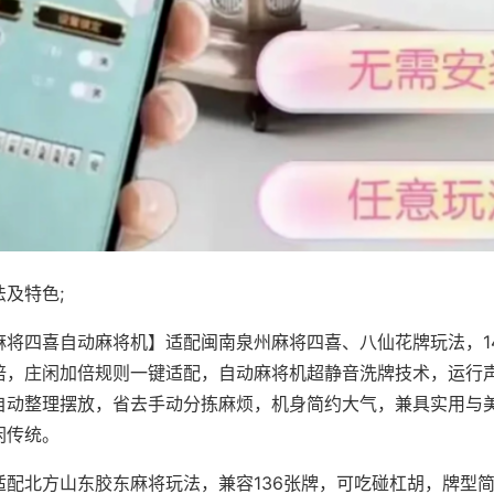
及特色;
麻将四喜自动麻将机】适配闽南泉州麻将四喜、八仙花牌玩法，1
倍，庄闲加倍规则一键适配，自动麻将机超静音洗牌技术，运行
自动整理摆放，省去手动分拣麻烦，机身简约大气，兼具实用与
闲传统。
适配北方山东胶东麻将玩法，兼容136张牌，可吃碰杠胡，牌型