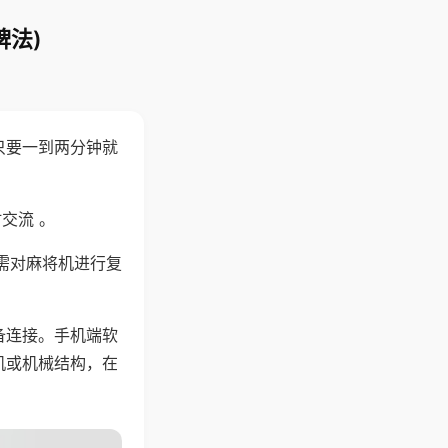
牌法)
只要一到两分钟就
。
交流 。
需对麻将机进行复
备连接。手机端软
机或机械结构，在