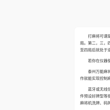
打麻将可谓
局。第二，三，
至四局后就处于
若你在仪器使
泰州万能麻
作就能实现控制
蓝牙或无线
件预设好牌型等
麻将机洗牌、码