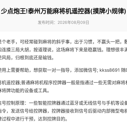
少点炮王!泰州万能麻将机遥控器(摸牌小规律)
发布时间：2026年08月09日
是个老手，可经常碰到麻将的斜乎事，出于习惯，不赢头一把，
四连摸三局大胡，按道理说，这场麻将下来是稳赢钱。理想很丰
逆风局，归根到底还是输钱。
用上需要帮助，想获取一对一指导，添加微信号; kkss8691 随
将机遥控器;普通麻将机程序控牌器一般是指通过一些无需对麻将
麻将牌功能的设备或工具。
信号控制原理：一些智能控牌器通过蓝牙或无线信号与手机等设
指令，发送信号给控牌器，控牌器接收到信号后驱动内部微型电
牌过程中进行干预，达到控牌目的。