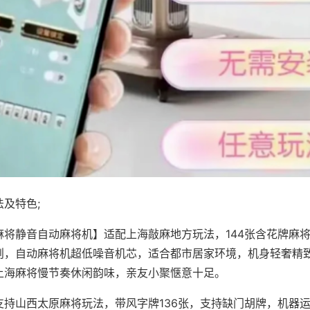
及特色;
麻将静音自动麻将机】适配上海敲麻地方玩法，144张含花牌麻
则，自动麻将机超低噪音机芯，适合都市居家环境，机身轻奢精
上海麻将慢节奏休闲韵味，亲友小聚惬意十足。
支持山西太原麻将玩法，带风字牌136张，支持缺门胡牌，机器