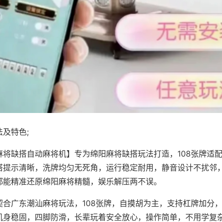
及特色;
麻将缺搭自动麻将机】专为绵阳麻将缺搭玩法打造，108张牌适
搭提示清晰，洗牌均匀无死角，运行稳定耐用，静音设计不扰邻
都能精准还原绵阳麻将精髓，娱乐解压两不误。
契合广东潮汕麻将玩法，108张牌，自摸胡为主，支持杠牌加分
机身稳固，四脚防滑，长辈玩着安全放心，操作简单，不用学复