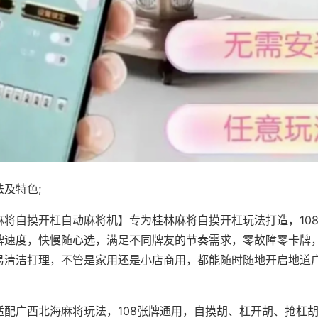
及特色;
麻将自摸开杠自动麻将机】专为桂林麻将自摸开杠玩法打造，10
牌速度，快慢随心选，满足不同牌友的节奏需求，零故障零卡牌
易清洁打理，不管是家用还是小店商用，都能随时随地开启地道
适配广西北海麻将玩法，108张牌通用，自摸胡、杠开胡、抢杠