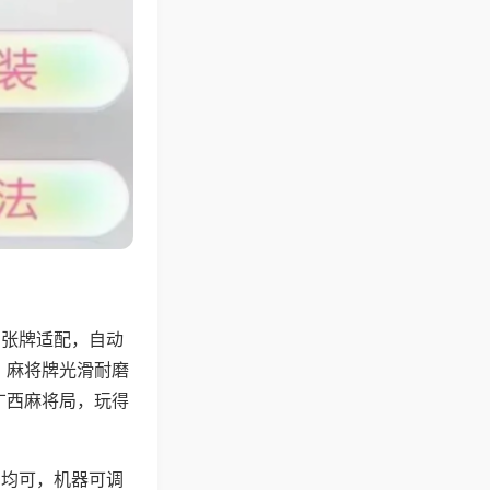
8张牌适配，自动
，麻将牌光滑耐磨
广西麻将局，玩得
胡均可，机器可调