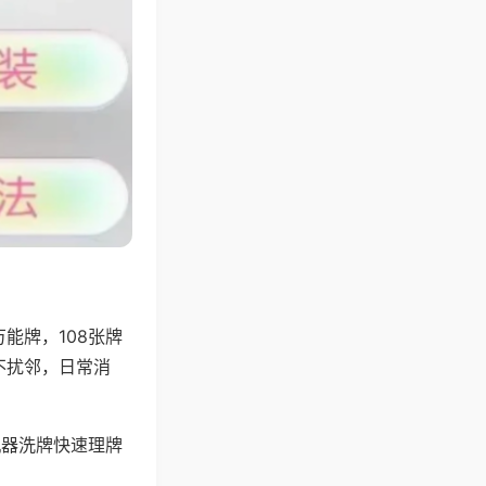
能牌，108张牌
不扰邻，日常消
机器洗牌快速理牌