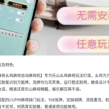
及特色;
麻将幺鸡麻将自动麻将机】专为乐山幺鸡麻将玩法打造，幺鸡为万
机智能识别万能牌，洗牌均匀无死角，运行稳定耐用，静音设计
合适，精准还原乐山麻将精髓，娱乐解压两不误。
适配四川泸州麻将缺门玩法，108张牌，定缺胡牌、流局重洗，
音不扰邻，材质厚实耐磨，普通家用功能够用。