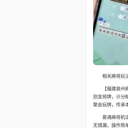
相关麻将玩法
【福建泉州
别金将牌，计分
聚会玩牌，传承
普通麻将机
无错漏，操作简