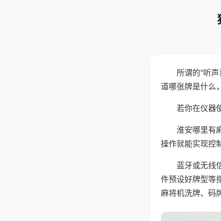
所谓的"听
道哪张牌是什么
若你在仪器使
淮安哪里有
操作就能实现控
蓝牙或无线
件预设好牌型等
麻将机洗牌、码