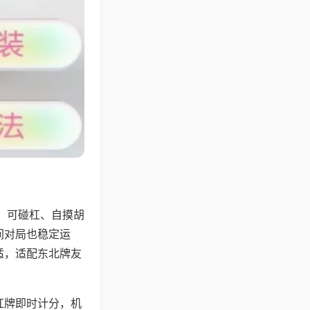
，可碰杠、自摸胡
间对局也稳定运
适，适配东北牌友
杠牌即时计分，机