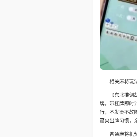
相关麻将玩法
【东北推倒
牌，带杠牌即时
行，不发烫不故
豪爽出牌习惯，
普通麻将机