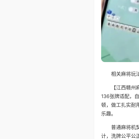
相关麻将玩法
【江西赣州
136张牌适配
顿，做工扎实耐
乐趣。
普通麻将机
计，洗牌公平公