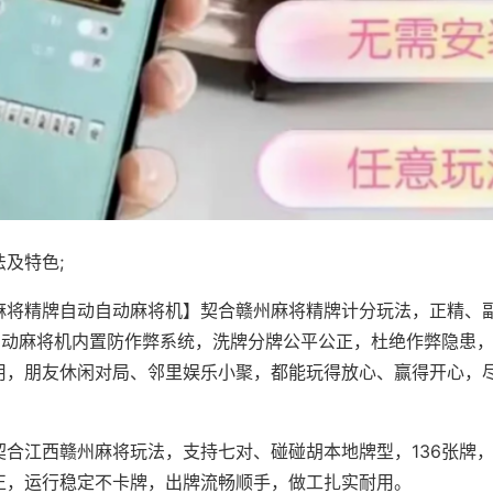
及特色;
麻将精牌自动自动麻将机】契合赣州麻将精牌计分玩法，正精、
，自动麻将机内置防作弊系统，洗牌分牌公平公正，杜绝作弊隐患
用，朋友休闲对局、邻里娱乐小聚，都能玩得放心、赢得开心，
契合江西赣州麻将玩法，支持七对、碰碰胡本地牌型，136张牌
正，运行稳定不卡牌，出牌流畅顺手，做工扎实耐用。