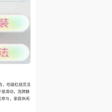
合，吃碰杠胡灵活
不易滑动，洗牌静
松参与，家庭休闲