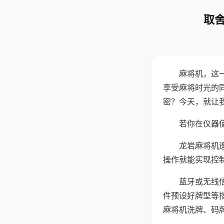
取舍
麻将机，这
享受麻将时光的
密？今天，就让
若你在仪器使
龙岩麻将机
操作就能实现控
蓝牙或无线
件预设好牌型等
麻将机洗牌、码