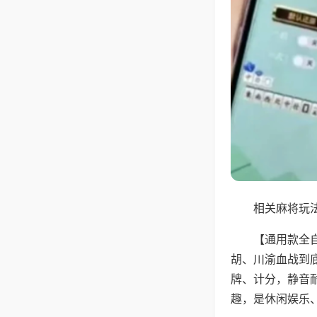
相关麻将玩法
【通用款全
胡、川渝血战到
牌、计分，静音
趣，是休闲娱乐