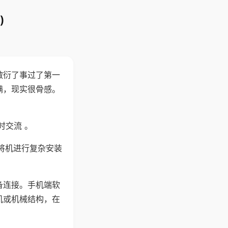
)
敷衍了事过了第一
满，现实很骨感。
时交流 。
将机进行复杂安装
备连接。手机端软
机或机械结构，在