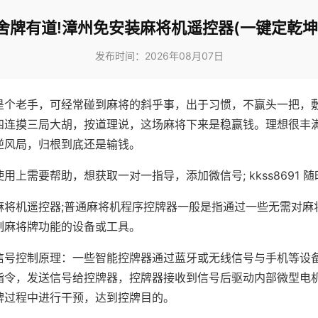
舍牌有道!漳州免安装麻将机遥控器(一键定乾坤
发布时间：2026年08月07日
是个老手，可经常碰到麻将的斜乎事，出于习惯，不赢头一把，
四连摸三局大胡，按道理说，这场麻将下来是稳赢钱。理想很丰
逆风局，归根到底还是输钱。
用上需要帮助，想获取一对一指导，添加微信号; kkss8691 随
麻将机遥控器;普通麻将机程序控牌器一般是指通过一些无需对麻
制麻将牌功能的设备或工具。
信号控制原理：一些智能控牌器通过蓝牙或无线信号与手机等设
指令，发送信号给控牌器，控牌器接收到信号后驱动内部微型电
牌过程中进行干预，达到控牌目的。