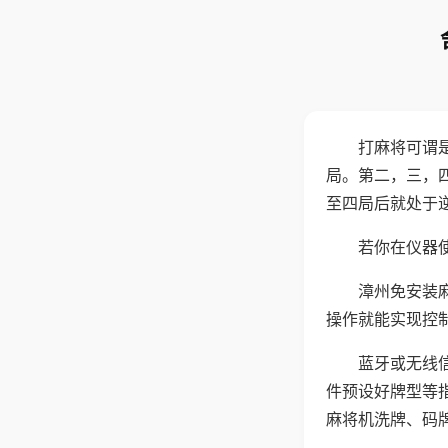
打麻将可谓
局。第二，三，
至四局后就处于
若你在仪器使
漳州免安装
操作就能实现控
蓝牙或无线
件预设好牌型等
麻将机洗牌、码