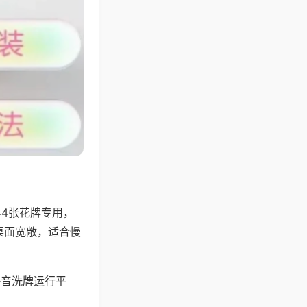
44张花牌专用，
桌面宽敞，适合慢
静音洗牌运行平