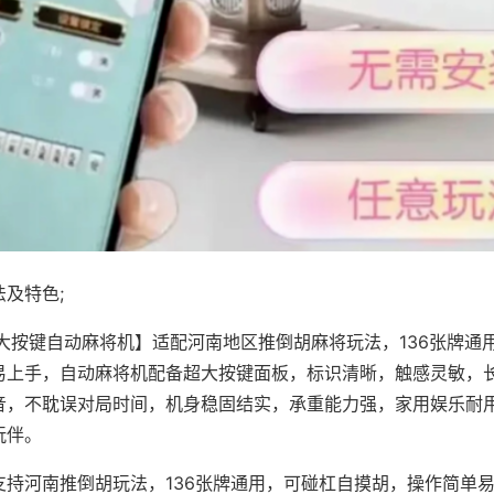
及特色;
·大按键自动麻将机】适配河南地区推倒胡麻将玩法，136张牌通
易上手，自动麻将机配备超大按键面板，标识清晰，触感灵敏，
音，不耽误对局时间，机身稳固结实，承重能力强，家用娱乐耐
玩伴。
支持河南推倒胡玩法，136张牌通用，可碰杠自摸胡，操作简单