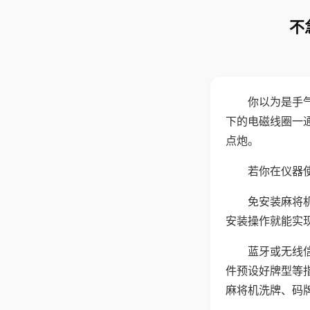
不
你以为是手
下的电磁线圈一
点炮。
若你在仪器使
免安装麻将
安装操作就能实
蓝牙或无线
件预设好牌型等
麻将机洗牌、码