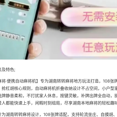
及特色;
麻将·便携自动麻将机】专为湖南转转麻将地方玩法打造，108张
、抢杠胡核心规则，自动麻将机折叠收纳设计不占空间，小户型
洗牌静音柔和，不打扰家人休息，按键灵敏，补牌出牌全自动，
轻人都能快速上手，闲暇时刻组局，尽享湖南本地麻将的轻松趣
专为湖南转转麻将设计，108张牌适配，支持轮流坐庄、自摸胡