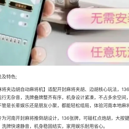
及特色;
麻将夹边胡自动麻将机】适配开封麻将夹胡、边胡核心玩法，13
运行无杂音，洗牌叠牌整齐有序，机身设计紧凑，不占多余空间
不管是长辈娱乐还是朋友小聚，都能轻松组局，体验河南本地麻
专为河南开封麻将推倒胡设计，136张牌，可碰杠点炮胡，大按
，洗牌快速静音，机身稳固结实，家用娱乐耐用省心。