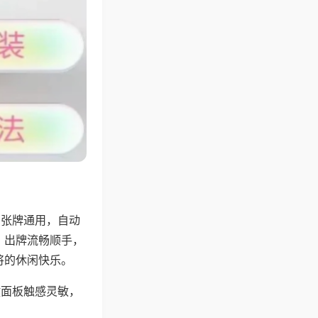
6张牌通用，自动
，出牌流畅顺手，
将的休闲快乐。
键面板触感灵敏，