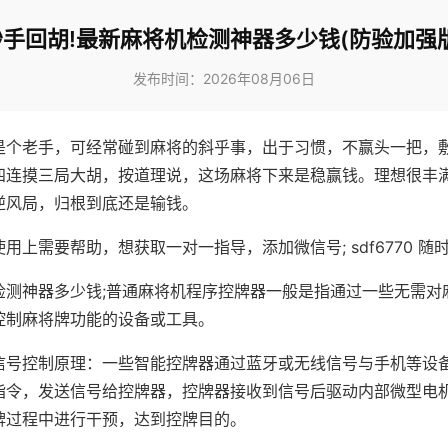
妙手回胡!最新麻将机检测神器多少钱(防验加强版
发布时间：2026年08月06日
是个老手，可经常碰到麻将的斜乎事，出于习惯，不赢头一把，
四连摸三局大胡，按道理说，这场麻将下来是稳赢钱。理想很丰
逆风局，归根到底还是输钱。
用上需要帮助，想获取一对一指导，添加微信号; sdf6770 随时
检测神器多少钱;普通麻将机程序控牌器一般是指通过一些无需对
控制麻将牌功能的设备或工具。
信号控制原理：一些智能控牌器通过蓝牙或无线信号与手机等设
指令，发送信号给控牌器，控牌器接收到信号后驱动内部微型电
牌过程中进行干预，达到控牌目的。