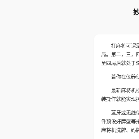
打麻将可谓
局。第二，三，
至四局后就处于
若你在仪器使
最新麻将机
装操作就能实现
蓝牙或无线
件预设好牌型等
麻将机洗牌、码