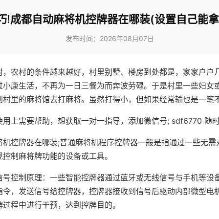
巧!成都自动麻将机控牌器在哪装(设置自己能拿
发布时间：2026年08月07日
村，农村的条件越来越好，村里别墅、楼房到处都是，家家户户
过小康生活，不再为一日三餐为而奔波劳碌。于是村里一些妇女
到村里的麻将馆去打麻将。虽然打得小，但如果经常输也是一笔
用上需要帮助，想获取一对一指导，添加微信号; sdf6770 随时
将机控牌器在哪装;普通麻将机程序控牌器一般是指通过一些无需
现控制麻将牌功能的设备或工具。
信号控制原理：一些智能控牌器通过蓝牙或无线信号与手机等设
指令，发送信号给控牌器，控牌器接收到信号后驱动内部微型电
牌过程中进行干预，达到控牌目的。