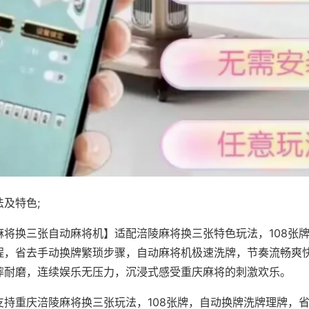
及特色;
麻将换三张自动麻将机】适配涪陵麻将换三张特色玩法，108张
程，省去手动换牌繁琐步骤，自动麻将机极速洗牌，节奏流畅爽
摔耐磨，连续娱乐无压力，沉浸式感受重庆麻将的刺激欢乐。
支持重庆涪陵麻将换三张玩法，108张牌，自动换牌洗牌理牌，