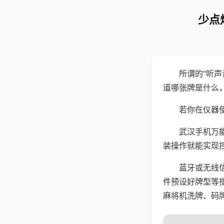
少点
所谓的"听
道哪张牌是什么
若你在仪器使
武汉手机万
装操作就能实现
蓝牙或无线
件预设好牌型等
麻将机洗牌、码