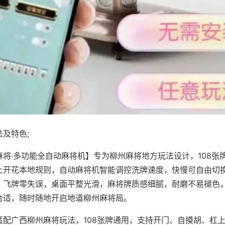
及特色;
麻将·多功能全自动麻将机】专为柳州麻将地方玩法设计，108张
上开花本地规则，自动麻将机智能调控洗牌速度，快慢可自由切
、飞牌零失误，桌面平整光滑，麻将牌质感细腻，耐磨不易褪色
合适，随时随地开启地道柳州麻将局。
适配广西柳州麻将玩法，108张牌通用，支持开门、自摸胡、杠