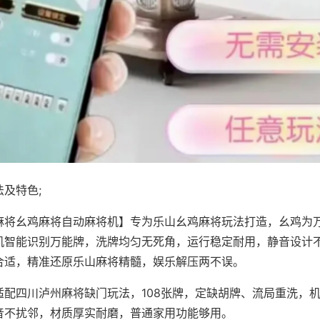
及特色;
麻将幺鸡麻将自动麻将机】专为乐山幺鸡麻将玩法打造，幺鸡为万
机智能识别万能牌，洗牌均匀无死角，运行稳定耐用，静音设计
合适，精准还原乐山麻将精髓，娱乐解压两不误。
适配四川泸州麻将缺门玩法，108张牌，定缺胡牌、流局重洗，
音不扰邻，材质厚实耐磨，普通家用功能够用。