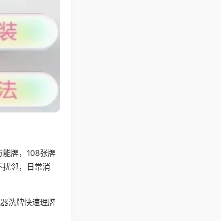
能牌，108张牌
不扰邻，日常消
机器洗牌快速理牌