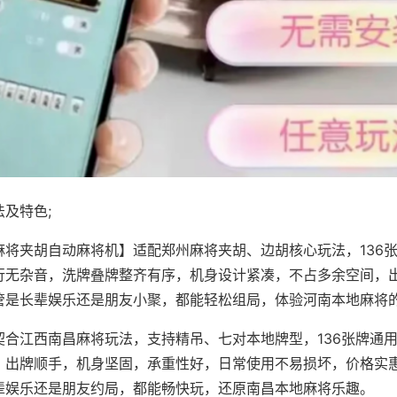
及特色;
麻将夹胡自动麻将机】适配郑州麻将夹胡、边胡核心玩法，136
行无杂音，洗牌叠牌整齐有序，机身设计紧凑，不占多余空间，
管是长辈娱乐还是朋友小聚，都能轻松组局，体验河南本地麻将
契合江西南昌麻将玩法，支持精吊、七对本地牌型，136张牌通
，出牌顺手，机身坚固，承重性好，日常使用不易损坏，价格实
辈娱乐还是朋友约局，都能畅快玩，还原南昌本地麻将乐趣。