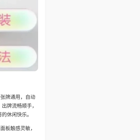
6张牌通用，自动
，出牌流畅顺手，
将的休闲快乐。
键面板触感灵敏，