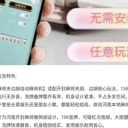
及特色;
麻将夹边胡自动麻将机】适配开封麻将夹胡、边胡核心玩法，13
运行无杂音，洗牌叠牌整齐有序，机身设计紧凑，不占多余空间
不管是长辈娱乐还是朋友小聚，都能轻松组局，体验河南本地麻
专为河南开封麻将推倒胡设计，136张牌，可碰杠点炮胡，大按
，洗牌快速静音，机身稳固结实，家用娱乐耐用省心。