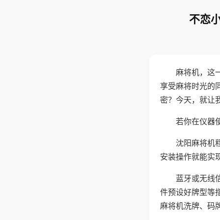
不恋小
麻将机，这
享受麻将时光的
密？今天，就让
若你在仪器使
沈阳麻将机
安装操作就能实
蓝牙或无线
件预设好牌型等
麻将机洗牌、码