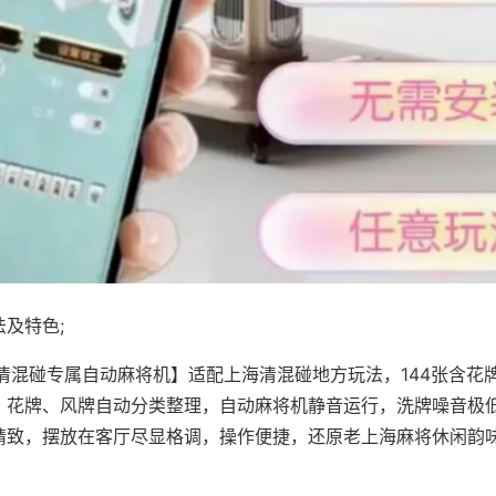
及特色;
·清混碰专属自动麻将机】适配上海清混碰地方玩法，144张含花
，花牌、风牌自动分类整理，自动麻将机静音运行，洗牌噪音极
精致，摆放在客厅尽显格调，操作便捷，还原老上海麻将休闲韵