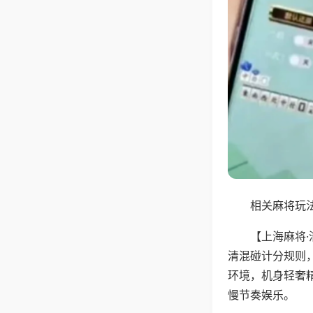
相关麻将玩法
【上海麻将
清混碰计分规则
环境，机身轻奢
慢节奏娱乐。