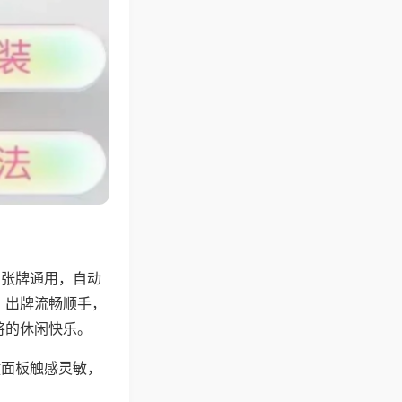
6张牌通用，自动
，出牌流畅顺手，
将的休闲快乐。
键面板触感灵敏，