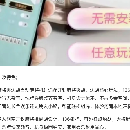
及特色;
麻将夹边胡自动麻将机】适配开封麻将夹胡、边胡核心玩法，13
运行无杂音，洗牌叠牌整齐有序，机身设计紧凑，不占多余空间
不管是长辈娱乐还是朋友小聚，都能轻松组局，体验河南本地麻
专为河南开封麻将推倒胡设计，136张牌，可碰杠点炮胡，大按
，洗牌快速静音，机身稳固结实，家用娱乐耐用省心。