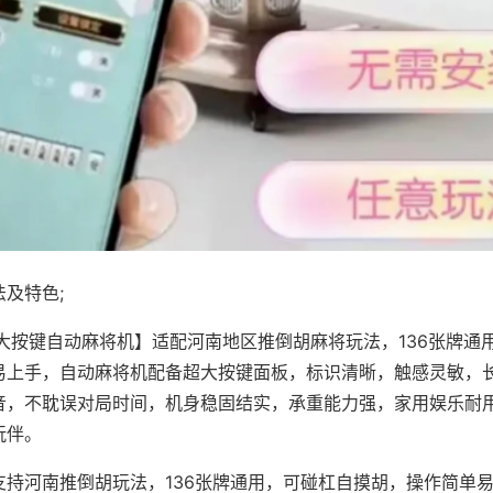
及特色;
·大按键自动麻将机】适配河南地区推倒胡麻将玩法，136张牌通
易上手，自动麻将机配备超大按键面板，标识清晰，触感灵敏，
音，不耽误对局时间，机身稳固结实，承重能力强，家用娱乐耐
玩伴。
支持河南推倒胡玩法，136张牌通用，可碰杠自摸胡，操作简单