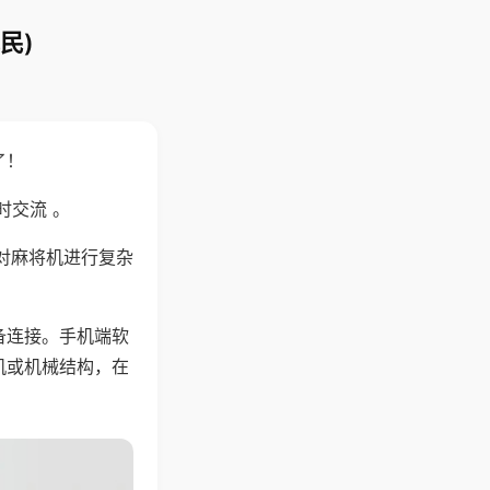
民)
了！
时交流 。
对麻将机进行复杂
备连接。手机端软
机或机械结构，在