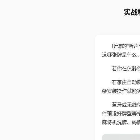
实战
所谓的"听
道哪张牌是什么
若你在仪器使
石家庄自动
杂安装操作就能
蓝牙或无线
件预设好牌型等
麻将机洗牌、码