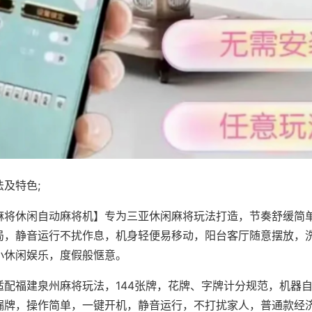
及特色;
麻将休闲自动麻将机】专为三亚休闲麻将玩法打造，节奏舒缓简
局，静音运行不扰作息，机身轻便易移动，阳台客厅随意摆放，
小休闲娱乐，度假般惬意。
适配福建泉州麻将玩法，144张牌，花牌、字牌计分规范，机器
漏牌，操作简单，一键开机，静音运行，不打扰家人，普通款经